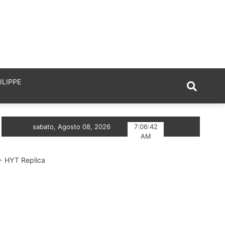
ILIPPE
a Migliore Replica Nuovo TAG Heuer Monaco Chronograph
sabato, Agosto 08, 2026
7:06:42
AM
>
HYT Replica