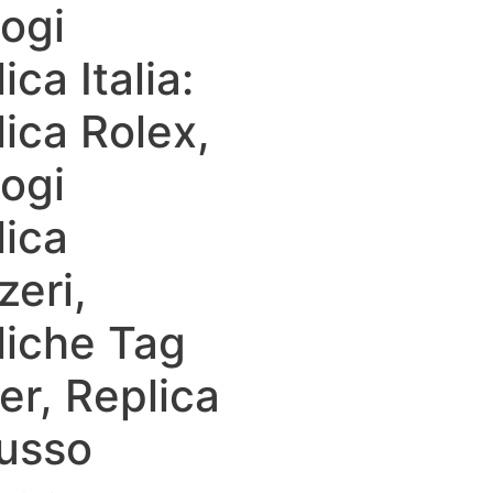
ogi
ica Italia:
ica Rolex,
ogi
lica
zeri,
liche Tag
er, Replica
Lusso