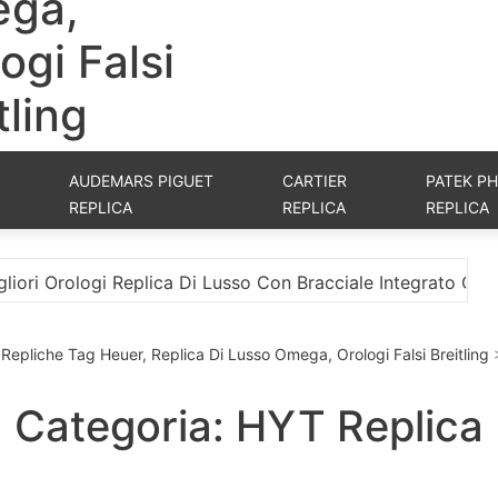
ga,
ogi Falsi
tling
AUDEMARS PIGUET
CARTIER
PATEK PH
REPLICA
REPLICA
REPLICA
ogi Replica Di Lusso Con Bracciale Integrato Online
L
i, Repliche Tag Heuer, Replica Di Lusso Omega, Orologi Falsi Breitling
Categoria: HYT Replica