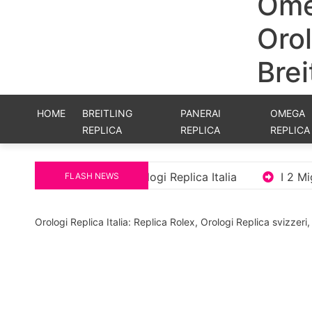
Ome
Orol
Brei
HOME
BREITLING
PANERAI
OMEGA
REPLICA
REPLICA
REPLICA
al Calendar Orologi Replica Italia
I 2 Migliori Orol
FLASH NEWS
Orologi Replica Italia: Replica Rolex, Orologi Replica svizzer