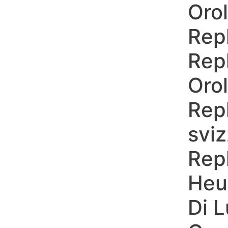
Orol
Skip
to
Repl
content
Repl
Orol
Rep
sviz
Rep
Heu
Di 