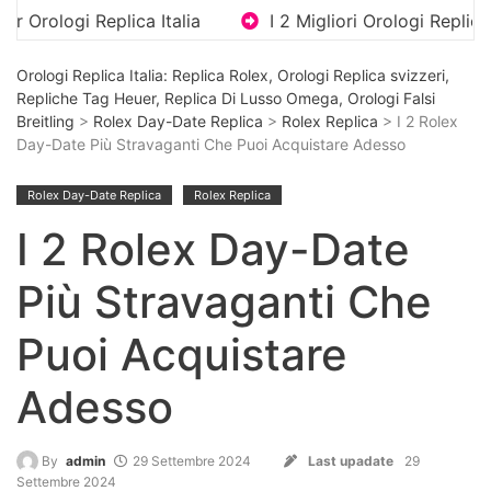
plica Italia
I 2 Migliori Orologi Replica Di Lusso Co
Orologi Replica Italia: Replica Rolex, Orologi Replica svizzeri,
Repliche Tag Heuer, Replica Di Lusso Omega, Orologi Falsi
Breitling
>
Rolex Day-Date Replica
>
Rolex Replica
> I 2 Rolex
Day-Date Più Stravaganti Che Puoi Acquistare Adesso
Rolex Day-Date Replica
Rolex Replica
I 2 Rolex Day-Date
Più Stravaganti Che
Puoi Acquistare
Adesso
By
admin
29 Settembre 2024
Last upadate
29
Settembre 2024