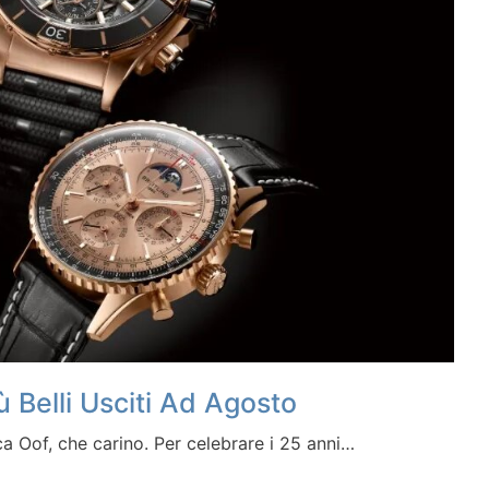
ù Belli Usciti Ad Agosto
Oof, che carino. Per celebrare i 25 anni…