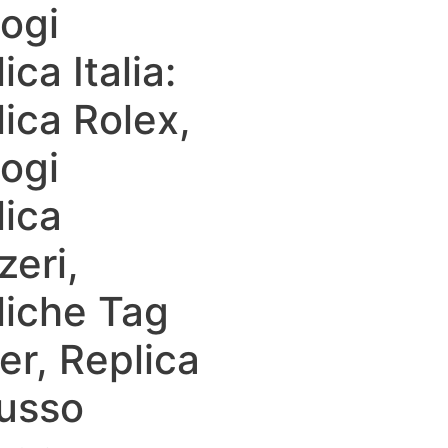
ogi
ica Italia:
ica Rolex,
ogi
lica
zeri,
liche Tag
er, Replica
Lusso