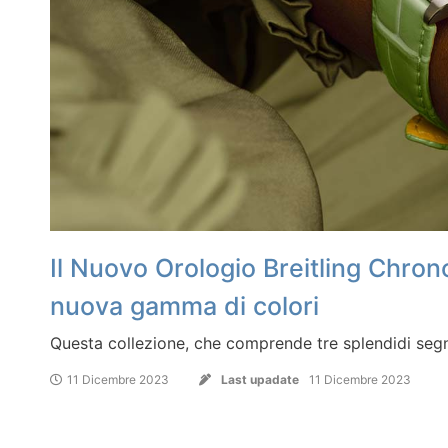
Il Nuovo Orologio Breitling Chro
nuova gamma di colori
Questa collezione, che comprende tre splendidi segna
11 Dicembre 2023
Last upadate
11 Dicembre 2023