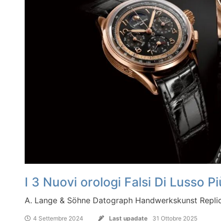
I 3 Nuovi orologi Falsi Di Lusso Pi
A. Lange & Söhne Datograph Handwerkskunst Replica 
4 Settembre 2024
Last upadate
31 Ottobre 2025