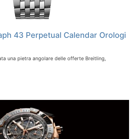
aph 43 Perpetual Calendar Orologi
ta una pietra angolare delle offerte Breitling,