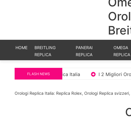
Ome
Orol
Brei
HOME
BREITLING
PANERAI
OMEGA
REPLICA
REPLICA
REPLICA
a
I 2 Migliori Orologi Replica Di Lusso Con Bracciale
FLASH NEWS
Orologi Replica Italia: Replica Rolex, Orologi Replica svizzer
C