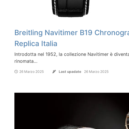
Breitling Navitimer B19 Chronogr
Replica Italia
Introdotta nel 1952, la collezione Navitimer è diventa
rinomata…
26 Marzo 2025
Last upadate
26 Marzo 2025