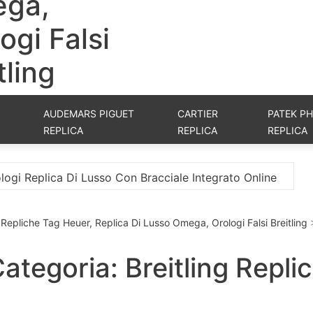
ga,
ogi Falsi
tling
AUDEMARS PIGUET
CARTIER
PATEK PH
REPLICA
REPLICA
REPLICA
 Integrato Online
La Migliore Replica Nuovo TAG 
i, Repliche Tag Heuer, Replica Di Lusso Omega, Orologi Falsi Breitling
ategoria: Breitling Repli