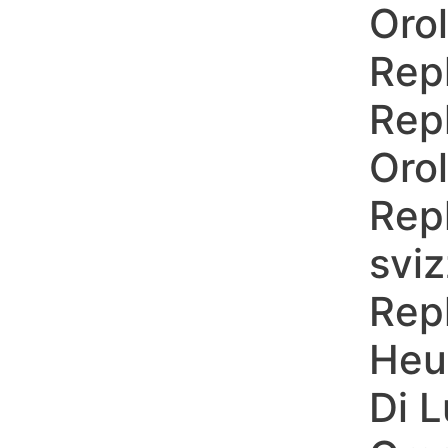
Orol
Skip
to
Repl
content
Repl
Orol
Rep
sviz
Rep
Heu
Di 