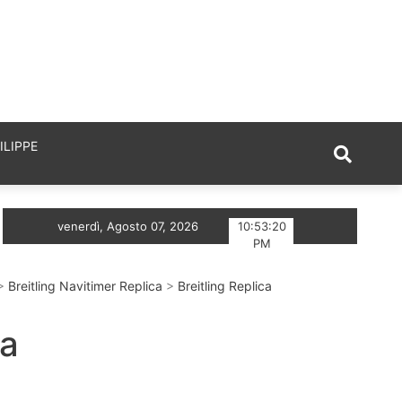
ILIPPE
Heuer Monaco Chronograph Skeleton Rosa
venerdì, Agosto 07, 2026
10:53:21
Tre Orolo
PM
>
Breitling Navitimer Replica
>
Breitling Replica
ca