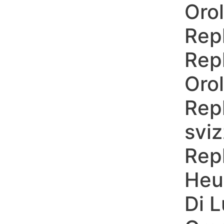
Orol
Skip
to
Repl
content
Repl
Orol
Rep
sviz
Rep
Heu
Di 