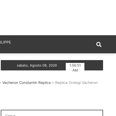
ILIPPE
ore Replica Nuovo TAG Heuer Monaco Chronograph Skeleto
sabato, Agosto 08, 2026
1:56:51
AM
>
Vacheron Constantin Replica
> Replica Orologi Vacheron