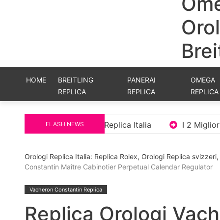
Ome
Orol
Brei
HOME
BREITLING
PANERAI
OMEGA
REPLICA
REPLICA
REPLICA
ar Orologi Replica Italia
I 2 Migliori Orologi Repli
FLASH NEWS
Orologi Replica Italia: Replica Rolex, Orologi Replica svizzer
Constantin Maître Cabinotier Perpetual Calendar Regulator
Vacheron Constantin Replica
Replica Orologi Vac